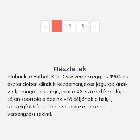
‹
1
2
3
›
Részletek
Klubunk, a Futball Klub Csíkszereda egy, az 1904-es
esztendőben elindult kezdeményezés jogutódjának
vallja magát, és – úgy, mint a XX. század fordulója
táján sportoló elődeink – fő céljának a helyi ,
székelyföldi fiatal tehetségekre alapozott
versenyzést tekinti.