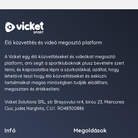
Élő közvetítés és videó megosztó platform
A Vicket egy élő közvetítéseket és videókat megosztó
platform, ami segít a sportkluboknak plusz bevételre szert
tenni, és kapcsolatba lépni a szurkolókkal, azáltal, hogy
lehetővé teszi hogy élő közvetítéseiket és exkluzív
tartalmaikat magas minőségben tudják előállítani,
megosztani és értékesíteni.
Vicket Solutions SRL, str. Brașovului nr.4, birou 23, Miercurea
Ciuc, judeţ Harghita, C.U.I.: RO48300886
Infó
Megoldások