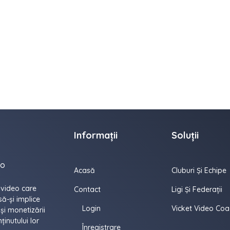
Informații
Soluții
eo
Acasă
Cluburi Și Echipe
 video care
Contact
Ligi Și Federații
să-și implice
Login
Vicket Video Coa
 și monetizării
ținutului lor
Înregistrare