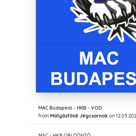
MAC Budapest - HKB - VOD
from
Mátyásföldi Jégcsarnok
on
12.03.20
MAC - HKB OBI DÖNTŐ