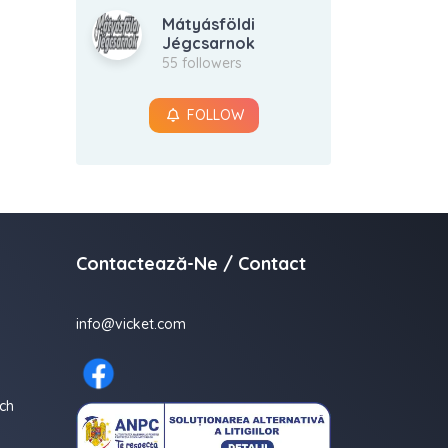
Mátyásföldi
Jégcsarnok
55 followers
FOLLOW
Contactează-Ne / Contact
info@vicket.com
ch