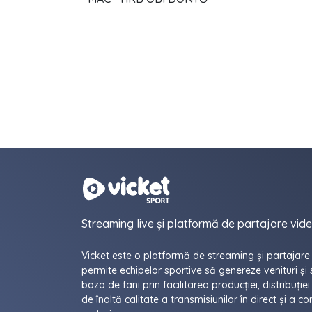
Streaming live și platformă de partajare vid
Vicket este o platformă de streaming și partajare
permite echipelor sportive să genereze venituri și 
baza de fani prin facilitarea producției, distribuției
de înaltă calitate a transmisiunilor în direct și a con