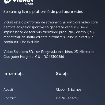
Streaming live și platformă de partajare video
Vicket este o platformă de streaming și partajare video care
permite echipelor sportive să genereze venituri și să-și
implice baza de fani prin facilitarea producției, distribuției și
monetizării de înaltă calitate a transmisiunilor în direct și a
conținutului lor exclusiv.
Vicket Solutions SRL, str. Brașovului nr.4, birou 23, Miercurea
Ciuc, judeţ Harghita, C.U.I.: RO48300886
Informații
Soluții
Acasă
Cluburi Și Echipe
Contact
Ligi Și Federații