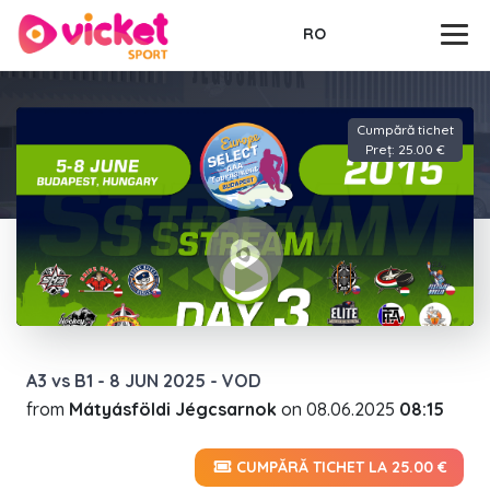
RO
Cumpără tichet
Preț: 25.00 €
A3 vs B1 - 8 JUN 2025 - VOD
from
Mátyásföldi Jégcsarnok
on
08.06.2025
08:15
CUMPĂRĂ TICHET LA 25.00 €