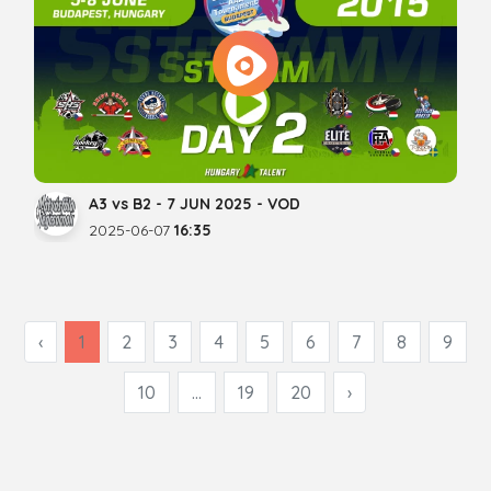
A3 vs B2 - 7 JUN 2025 - VOD
2025-06-07
16:35
‹
1
2
3
4
5
6
7
8
9
10
...
19
20
›