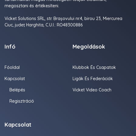
megosztani és értékesíteni.
Vicket Solutions SRL, str. Brașovului nr.4, birou 23, Miercurea
Ciuc, judeţ Harghita, C.U.I.: RO48300886
Infó
Megoldások
Főoldal
Klubbok És Csapatok
Kapcsolat
Ligák És Federációk
Belépés
Vicket Video Coach
Regisztráció
Kapcsolat