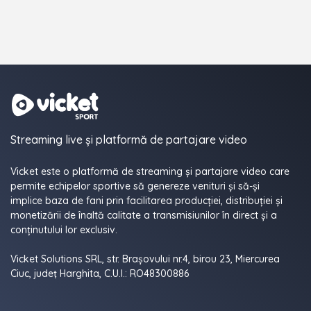
Streaming live și platformă de partajare video
Vicket este o platformă de streaming și partajare video care
permite echipelor sportive să genereze venituri și să-și
implice baza de fani prin facilitarea producției, distribuției și
monetizării de înaltă calitate a transmisiunilor în direct și a
conținutului lor exclusiv.
Vicket Solutions SRL, str. Brașovului nr.4, birou 23, Miercurea
Ciuc, judeţ Harghita, C.U.I.: RO48300886